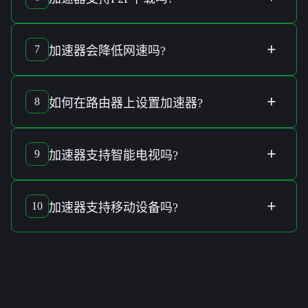
部分
加速器
支持
P2P下载
，在使用前建议查看具体的
服务声
明
。
+
7
加速器
会
降低网速
吗?
通常优质的
加速器
不但不会
降低网速
，还能利用
智能分流技
术
提升整体
连线效率
。
+
8
如何在
路由器
上设置
加速器
?
在
路由器
上设置
加速器
，需先检查
路由器支持
情况，接著根
据提供的
说明书
逐步进行
设置
。
+
9
加速器
支持
智能电视
吗?
大部分
加速器
可以通过
应用
或
内建服务
支持
智能电视
的连线
需求。
+
10
加速器
支持
移动设备
吗?
现代
加速器
多支持
跨平台应用
，包括各类
移动设备
的
连接服
务
。