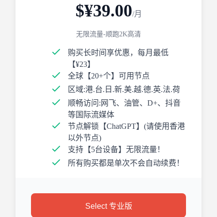
$¥39.00
/月
无限流量-顺跑2K高清
购买长时间享优惠，每月最低
【¥23】
全球【20+个】可用节点
区域:港.台.日.新.美.越.德.英.法.荷
顺畅访问:网飞、油管、D+、抖音
等国际流媒体
节点解锁【ChatGPT】(请使用香港
以外节点)
支持【5台设备】无限流量！
所有购买都是单次不会自动续费！
Select 专业版