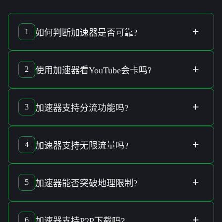
+
1
如何判断
加速器
是否
可靠
?
判断
加速器
是否
可靠
，可查看其
用户评价
、
稳定性
以及是否
提供
免费试用
来验证其
品质
。
+
2
使用
加速器
看
YouTube
会卡吗?
使用
加速器
观看
YouTube
时，可借由
自动优化连线技术
显著
减少
延迟
与
卡顿
现象。
+
3
加速器
支持
分流功能
吗?
加速器
的
智能分流技术
可以有效管理
带宽
需求，实现
连接的
最佳化
。
+
4
加速器
支持
无限流量
吗?
有些
加速器
套餐提供
无限流量
，具体需根据
服务商
的
计划
而
定。
+
5
加速器
能否
突破地理限制
?
加速器
通过
全球连线
技术帮助用户观看
无地域限制
的影音内
容。
+
6
加速器
支持
P2P下载
吗?